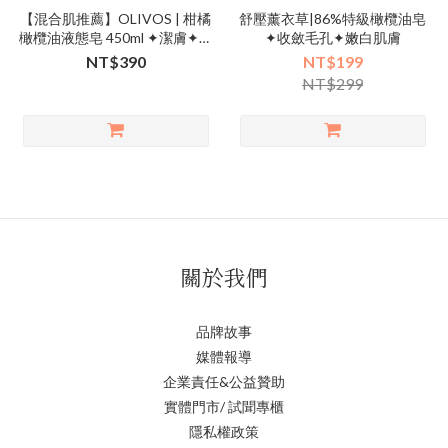
【混合肌推薦】OLIVOS | 柑橘
舒壓薰衣草|86%特級橄欖油皂
橄欖油液態皂 450ml ✦潔膚✦沐
✦收斂毛孔✦嫩白肌膚
浴✦洗手✦多洗不乾癢
NT$390
NT$199
NT$299
關於我們
品牌故事
媒體報導
企業責任&公益贊助
實體門市/ 試聞專櫃
隱私權政策