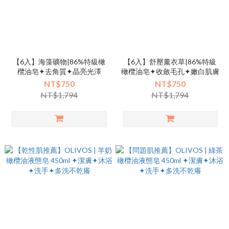
【6入】海藻礦物|86%特級橄
【6入】舒壓薰衣草|86%特級
欖油皂✦去角質✦晶亮光澤
橄欖油皂✦收斂毛孔✦嫩白肌膚
NT$750
NT$750
NT$1,794
NT$1,794