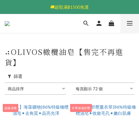
💰加入會員送$100👆🏻每筆享5%回饋💰
🚚超取滿$1500免運
💰加入會員送$100👆🏻每筆享5%回饋💰
⠴OLIVOS橄欖油皂【售完不再進
貨】
篩選
商品排序
每頁顯示 72 個
超級清爽
冬季保濕舒壓