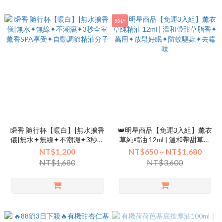
58折
瞬香 隨行杯【暖白】|無水擴香
👑明星商品【免運3入組】薰衣
儀|無水✦無線✦不潮濕✦3秒全
草純精油 12ml | 溫和帶甜草脂
室薰香SPA享受✦自動調節精油
香✦萬用✦放鬆好眠✦防蚊驅蟲
NT$1,200
NT$650 ~ NT$1,680
分子
✦去霉味
NT$1,680
NT$3,600