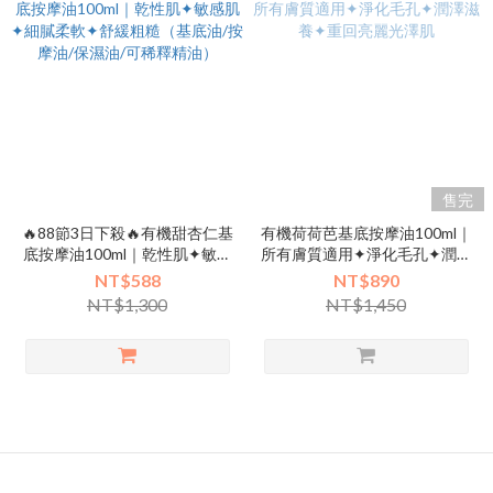
售完
🔥88節3日下殺🔥有機甜杏仁基
有機荷荷芭基底按摩油100ml｜
底按摩油100ml｜乾性肌✦敏感
所有膚質適用✦淨化毛孔✦潤澤
肌✦細膩柔軟✦舒緩粗糙（基底
滋養✦重回亮麗光澤肌
NT$588
NT$890
油/按摩油/保濕油/可稀釋精
NT$1,300
NT$1,450
油）