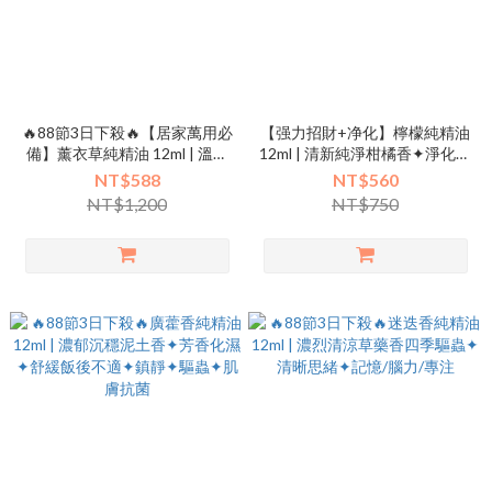
🔥88節3日下殺🔥【居家萬用必
【强力招財+净化】檸檬純精油
備】薰衣草純精油 12ml | 溫和
12ml | 清新純淨柑橘香✦淨化空
帶甜草脂香✦萬用✦放鬆好眠✦
氣✦思緒清晰✦事業✦招財
NT$588
NT$560
防蚊驅蟲✦去霉味
NT$1,200
NT$750