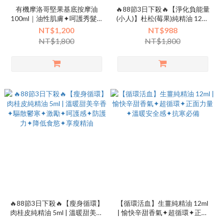
有機摩洛哥堅果基底按摩油
🔥88節3日下殺🔥【淨化負能量
100ml｜油性肌膚✦呵護秀髮✦
(小人)】杜松(莓果)純精油 12ml
淨化毛孔✦潤澤滋養
| 微苦針葉木質香✦淨化身心✦
NT$1,200
NT$988
補給疲憊✦正向能量
NT$1,800
NT$1,800
🔥88節3日下殺🔥【瘦身循環】
【循環活血】生薑純精油 12ml
肉桂皮純精油 5ml | 溫暖甜美辛
| 愉快辛甜香氣✦超循環✦正面