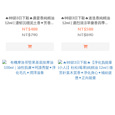
🔥88節3日下殺🔥廣藿香純精油
🔥88節3日下殺🔥迷迭香純精油
12ml | 濃郁沉穩泥土香✦芳香化
12ml | 濃烈清涼草藥香四季驅
濕✦舒緩飯後不適✦鎮靜✦驅蟲
蟲✦清晰思緒✦記憶/腦力/專注
NT$488
NT$588
✦肌膚抗菌
NT$790
NT$890