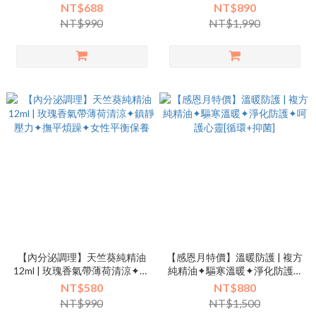
香✦驅散鬱寒✦激勵✦呵護感✦
力量✦溫暖安全感✦抗寒必備
NT$688
NT$890
防護力✦降低食慾✦享瘦精油
NT$990
NT$1,990
【內分泌調理】天竺葵純精油
【感恩月特價】溫暖防護 | 複方
12ml | 玫瑰香氣帶薄荷清涼✦鎮
純精油✦驅寒溫暖✦淨化防護✦
靜壓力✦撫平煩躁✦女性平衡保
呵護心靈[循環+抑菌]
NT$580
NT$880
養
NT$990
NT$1,500