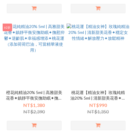
62折
橙花純精油20% 5ml | 高雅甜美
桃花運【精油女神】玫瑰純精
花香✦鎮靜平衡安撫助眠✦撫慰
油20% 5ml | 清新甜美花香✦穩
抑鬱✦逆齡肌✦幸福感增添✦桃
定女性情緒✦解放壓力✦放鬆精
NT$1,380
NT$990
花運（添加荷荷巴油，可當精
神
NT$2,390
NT$1,350
華液使用）