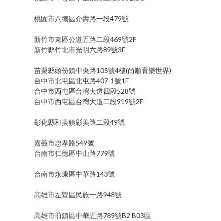
桃園市八德區介壽路一段479號
新竹市東區公道五路二段469號2F
新竹縣竹北市光明六路89號3F
苗栗縣頭份鎮中央路105號4樓(尚順育樂世界)
台中市北屯區北屯路407-1號1F
台中市西屯區台灣大道四段528號
台中市西屯區台灣大道二段919號2F
彰化縣和美鎮彰美路二段49號
嘉義市忠孝路549號
台南市仁德區中山路779號
台南市永康區中華路143號
高雄市左營區民族一路948號
高雄市前鎮區中華五路789號B2 B03區