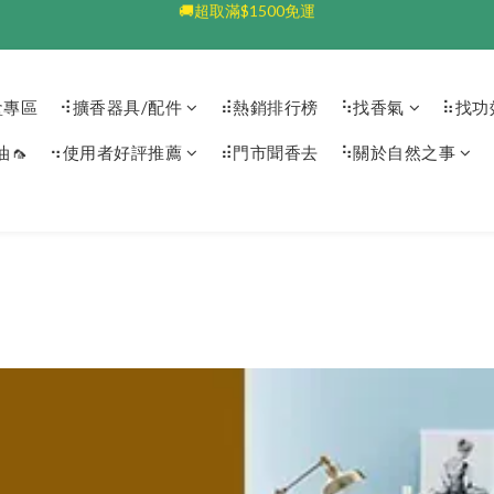
💰加入會員送$100👆🏻每筆享5%回饋💰
💰加入會員送$100👆🏻每筆享5%回饋💰
🚚超取滿$1500免運
盒專區
⠺擴香器具/配件
⠾熱銷排行榜
⠳找香氣
⠷找功
💰加入會員送$100👆🏻每筆享5%回饋💰
🦟️
⠲使用者好評推薦
⠾門市聞香去
⠳關於自然之事