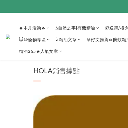
🔥本月活動🔥
Δ自然之事|有機精油
🎁送禮/禮
🐱🐶寵物專區
⠵精油文章
📖好文推薦🦟️防蚊精油
精油365🔥人氣文章
HOLA
銷售據點