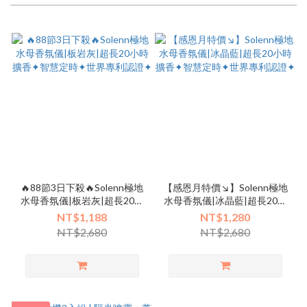
🔥88節3日下殺🔥Solenn極地
【感恩月特價↘】Solenn極地
水母香氛儀|板岩灰|超長20小
水母香氛儀|冰晶藍|超長20小
時擴香✦智慧定時✦世界專利
時擴香✦智慧定時✦世界專利
NT$1,188
NT$1,280
認證✦
認證✦
NT$2,680
NT$2,680