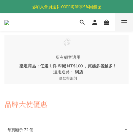
💰加入會員送$100👆🏻每筆享5%回饋💰
💰加入會員送$100👆🏻每筆享5%回饋💰
🚚超取滿$1500免運
💰加入會員送$100👆🏻每筆享5%回饋💰
所有顧客適用
指定商品：任選 1 件 即減 NT$100 ，買越多省越多！
適用通路：
網店
條款與細則
品牌大使優惠
每頁顯示 72 個