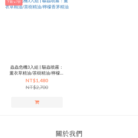
下殺↘7折
蟲蟲危機3入組 | 驅蟲噴霧：
薰衣草精油/茶樹精油/檸檬香
茅精油
NT$1,480
NT$2,700
關於我們