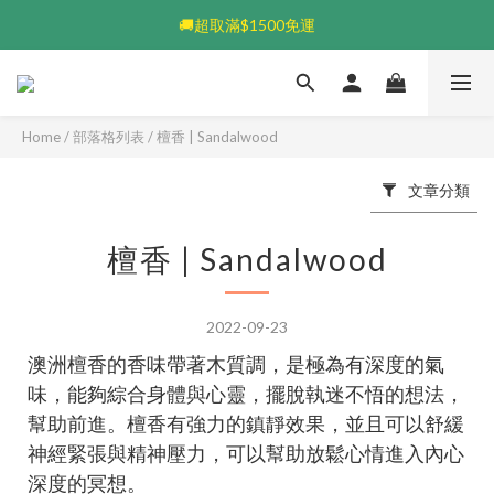
💰加入會員送$100👆🏻每筆享5%回饋💰
🚚超取滿$1500免運
💰加入會員送$100👆🏻每筆享5%回饋💰
Home
/
部落格列表
/
檀香 | Sandalwood
文章分類
檀香 | Sandalwood
2022-09-23
澳洲檀香的香味帶著木質調，是極為有深度的氣
味，能夠綜合身體與心靈，擺脫執迷不悟的想法，
幫助前進。檀香有強力的鎮靜效果，並且可以舒緩
神經緊張與精神壓力，可以幫助放鬆心情進入內心
深度的冥想。