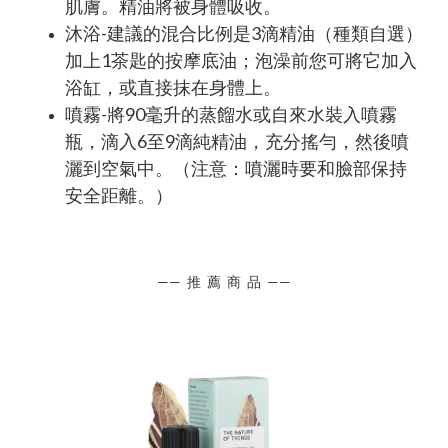
肌膚。精油將被身體吸收。
沐浴-建議的混合比例是3滴精油（種類自選）
加上1茶匙的按摩底油；泡澡前您可將它加入
浴缸，或直接抹在身體上。
噴霧-將90毫升的蒸餾水或自來水裝入噴霧
瓶，滴入6至9滴純精油，充分搖勻，然後噴
灑到空氣中。（注意：噴灑時要和臉部保持
安全距離。）
—— 推 薦 商 品 ——