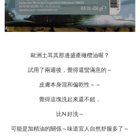
歐洲土耳其那邊盛產橄欖油喔？
試用了兩週後，覺得還蠻滿意的～
皮膚本身混和偏乾性～～
覺得這塊洗起來還不錯，
比N 好洗～
可能是加精油的關係～味道宜人自然舒服多了～