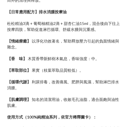
而外的清理與釋放。
【日常應用配方】排水消腫按摩油
杜松精油3滴 + 葡萄柚精油2滴 + 甜杏仁油15ml，混合後由下往上
按摩四肢，幫助促進淋巴循環、舒緩水腫與沉重感。
【情緒療癒】
以淨化功效著名，幫助釋放壓力引起的負面情緒與
雜念。
【香 味】
木質香帶新鮮樹木氣息，香味強度：中。
【萃取部位】
果實（枝葉萃取品質較低）。
【循環代謝】
利尿排毒，改善痛風、肥胖與風濕，幫助淋巴排水
消腫。
【肌膚調理】
知名的清潔用油，收斂毛孔油脂，適合面皰與油性
肌膚。
使用方式（100%純精油系列，依官方稀釋圖卡）：