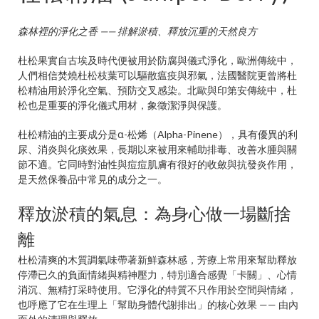
森林裡的淨化之香 —— 排解淤積、釋放沉重的天然良方
杜松果實自古埃及時代便被用於防腐與儀式淨化，歐洲傳統中，
人們相信焚燒杜松枝葉可以驅散瘟疫與邪氣，法國醫院更曾將杜
松精油用於淨化空氣、預防交叉感染。北歐與印第安傳統中，杜
松也是重要的淨化儀式用材，象徵潔淨與保護。
杜松精油的主要成分是α-松烯（Alpha-Pinene），具有優異的利
尿、消炎與化痰效果，長期以來被用來輔助排毒、改善水腫與關
節不適。它同時對油性與痘痘肌膚有很好的收斂與抗發炎作用，
是天然保養品中常見的成分之一。
釋放淤積的氣息：為身心做一場斷捨
離
杜松清爽的木質調氣味帶著新鮮森林感，芳療上常用來幫助釋放
停滯已久的負面情緒與精神壓力，特別適合感覺「卡關」、心情
消沉、無精打采時使用。它淨化的特質不只作用於空間與情緒，
也呼應了它在生理上「幫助身體代謝排出」的核心效果 —— 由內