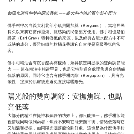
如陽光灑落的雙向調節香氣 —— 義大利小鎮的百年舒心配方
佛手柑得名自義大利北部小鎮貝爾加莫（Bergamo），當地居民
長久以來將它當作退燒、抗感染的民俗藥方使用。佛手柑也是伯
爵茶（Earl Grey）獨特香氣的來源，以及經典古龍水配方中不可
或缺的成分，優雅細緻的柑橘花香讓它自古便是高級香氛的常
客。
佛手柑精油含有沉香酯與檸檬烯，兼具鎮定與提振的雙向調節能
力 —— 這在精油中相當罕見，也是它特別適合處理焦慮合併情緒
低落的原因。同時它也含有佛手柑內酯（Bergapten），具有光
敏性，塗抹於肌膚後應避免直接曝曬陽光。
陽光般的雙向調節：安撫焦躁，也點
亮低落
大部分的精油在提神和鎮靜的功效上，都只能擇一，佛手柑卻能
視情境同時做到兩者：焦躁不安時它能安撫平衡，情緒低落時它
又能溫和提振，如同陽光灑落般恰到好處。這也是為什麼佛手柑